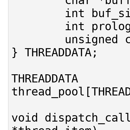
	char *buffer_to_send;

	int buf_size;

	int prolog_size;

	unsigned char client_mode;

} THREADDATA;

THREADDATA 
thread_pool[THREAD
void dispatch_call