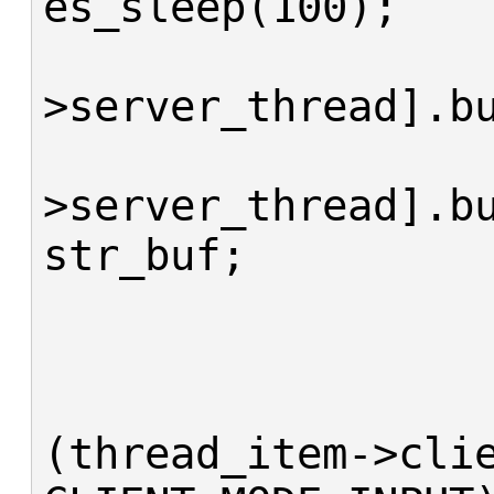
es_sleep(100);

					thread_
>server_thread].bu
					thread_
>server_thread].bu
str_buf;

			
			
			i
(thread_item->clie