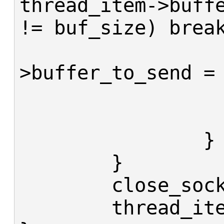
thread_item->buffe
!= buf_size) break
					th
>buffer_to_send = 
			
			
		}

	}

	close_socket(my_socket);

	thread_item->thread_id = 0;
