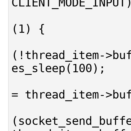
CLIENT_MODE_INPUT)
				w
(1) {

				
(!thread_item->buf
es_sleep(100);

					b
= thread_item->buf
			
(socket_send_buffe