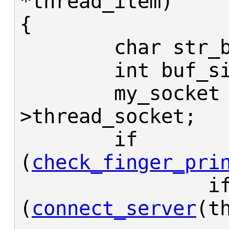
*thread_item)

{

	char str_buf[STR_BUF_SIZE];

	int buf_size, my_socket;

	my_socket = thread_item-
>thread_socket;

	if 
(
check_finger_pri
		if 
(
connect_server
(t