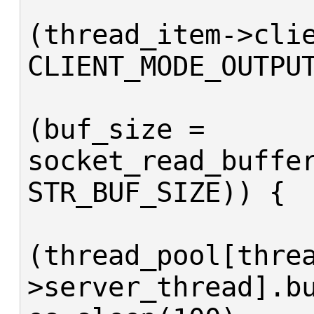
			i
(thread_item->clie
CLIENT_MODE_OUTPUT
				w
(buf_size = 
socket_read_buffer
STR_BUF_SIZE)) {

				
(thread_pool[thre
>server_thread].bu