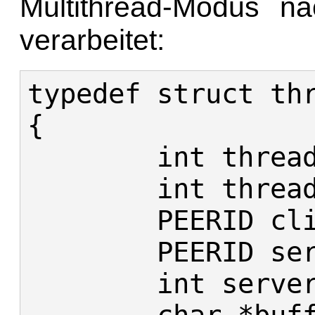
Multithread-Modus na
verarbeitet:
typedef struct thr
{

	int thread_id;

	int thread_socket;

	PEERID client_id;

	PEERID server_id;

	int server_thread;
